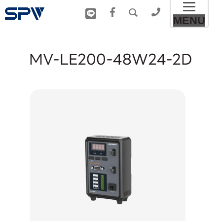
Toggl
MENU
naviga
MV-LE200-48W24-2D