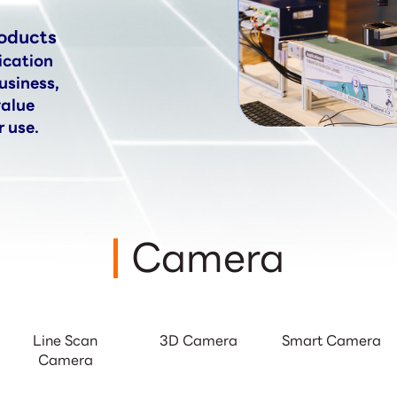
oducts 
ication 
usiness, 
alue 
r use.
Camera
Line Scan
3D Camera
Smart Camera
Camera