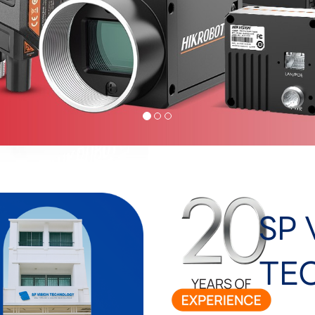
SP 
TE