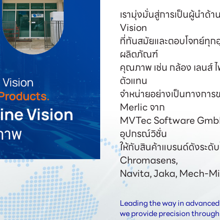
เรามุ่งมั่นสู่การเป็นผู้นำ
Vision

ที่ทันสมัยและตอบโจทย์ทุ
ผลิตภัณฑ์

คุณภาพ เช่น กล้อง เลนส์ ไ
ตัวแทน

จำหน่ายอย่างเป็นทางการข
Merlic จาก

MVTec Software GmbH ป
อุปกรณ์วิชั่น

ให้กับสินค้าแบรนด์ดังระดั
Chromasens,

Navita, Jaka, Mech-Mi
Leading the way in advanced 
we provide precision through 