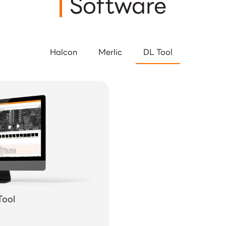
Software
Halcon
Merlic
DL Tool
Tool