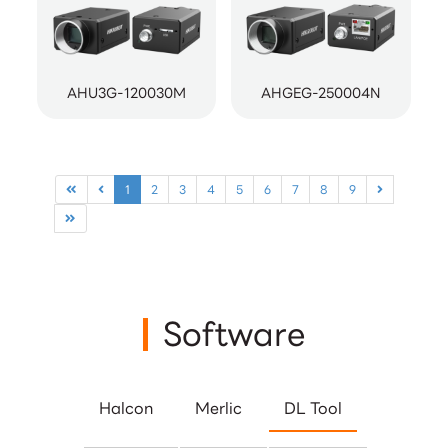
AHU3G-120030M
AHGEG-250004N
1
2
3
4
5
6
7
8
9
Software
Halcon
Merlic
DL Tool