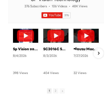
376 Subscribers
•
106 Videos
•
48K Views
Sp Vision ขอเชิญทุกท่านเข้าร่วมอบรมฟรี แสกนคิวอาโค้ดลงทะเบียนได้เลยครับ
SC3016C SmartCamara ยกระดับการตรวจสอบคุณภาพในสายการผลิต
📢อบรม Machine Vision ฟรี ที่ SP Vision ทุกๆสิ้นเดือน จัดเต็ม 4 หลักสูตร💻✨👨🏻‍🏫
8/4/2026
8/3/2026
7/27/2026
6
398 Views
404 Views
32 Views
1
•
0 Likes
•
4 Likes
•
1 Likes
•
•
0 Comments
•
1 Comments
•
0 Comments
•
1
2