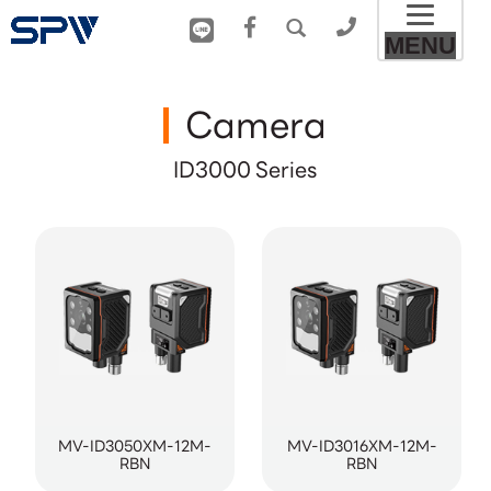
Toggl
MENU
naviga
Camera
ID3000 Series
MV-ID3050XM-12M-
MV-ID3016XM-12M-
RBN
RBN