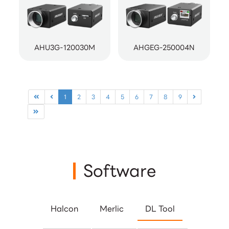
AHU3G-120030M
AHGEG-250004N
1
2
3
4
5
6
7
8
9
Software
Halcon
Merlic
DL Tool