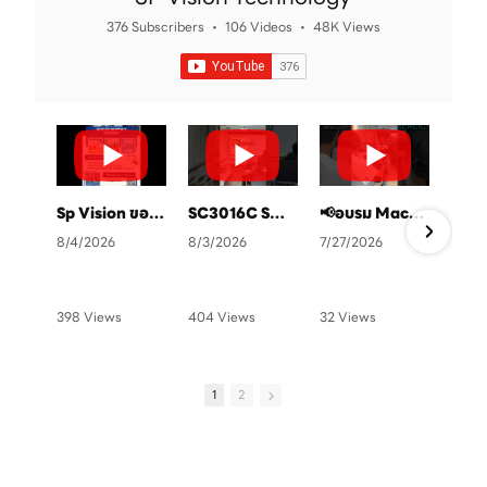
376 Subscribers
•
106 Videos
•
48K Views
Sp Vision ขอเชิญทุกท่านเข้าร่วมอบรมฟรี แสกนคิวอาโค้ดลงทะเบียนได้เลยครับ
SC3016C SmartCamara ยกระดับการตรวจสอบคุณภาพในสายการผลิต
📢อบรม Machine Vision ฟรี ที่ SP Vision ทุกๆสิ้นเดือน จัดเต็ม 4 หลักสูตร💻✨👨🏻‍🏫
8/4/2026
8/3/2026
7/27/2026
6
398 Views
404 Views
32 Views
1
•
0 Likes
•
4 Likes
•
1 Likes
•
•
0 Comments
•
1 Comments
•
0 Comments
•
1
2