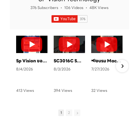
376 Subscribers
•
106 Videos
•
48K Views
Sp Vision ขอเชิญทุกท่านเข้าร่วมอบรมฟรี แสกนคิวอาโค้ดลงทะเบียนได้เลยครับ
SC3016C SmartCamara ยกระดับการตรวจสอบคุณภาพในสายการผลิต
📢อบรม Machine Vision ฟรี ที่ SP Vision ทุกๆสิ้นเดือน จัดเต็ม 4 หลักสูตร💻✨👨🏻‍🏫
8/4/2026
8/3/2026
7/27/2026
6
413 Views
394 Views
32 Views
1
•
0 Likes
•
4 Likes
•
1 Likes
•
•
0 Comments
•
1 Comments
•
0 Comments
•
1
2