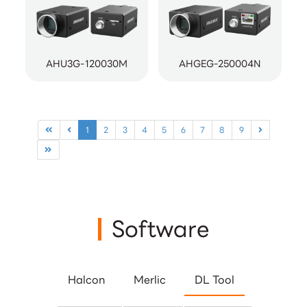
AHU3G-120030M
AHGEG-250004N
1
2
3
4
5
6
7
8
9
Software
Halcon
Merlic
DL Tool