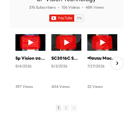
376 Subscribers
•
106 Videos
•
48K Views
Sp Vision ขอเชิญทุกท่านเข้าร่วมอบรมฟรี แสกนคิวอาโค้ดลงทะเบียนได้เลยครับ
SC3016C SmartCamara ยกระดับการตรวจสอบคุณภาพในสายการผลิต
📢อบรม Machine Vision ฟรี ที่ SP Vision ทุกๆสิ้นเดือน จัดเต็ม 4 หลักสูตร💻✨👨🏻‍🏫
8/4/2026
8/3/2026
7/27/2026
6
397 Views
404 Views
32 Views
1
•
0 Likes
•
4 Likes
•
1 Likes
•
•
0 Comments
•
1 Comments
•
0 Comments
•
1
2