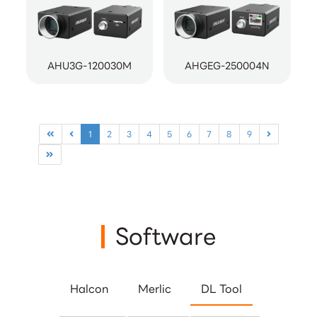
AHU3G-120030M
AHGEG-250004N
1
2
3
4
5
6
7
8
9
Software
Halcon
Merlic
DL Tool